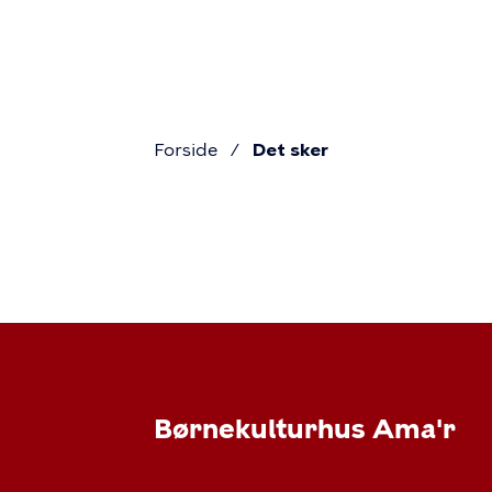
Pri
Gå
til
navi
hovedindhold
Forside
Det sker
Brødkru
Det
sker
Børnekulturhus Ama'r