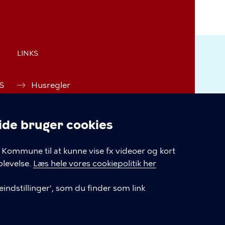
LINKS
 S
Husregler
Tilgængelighedserklæring
e bruger cookies
Tilmelding til nyhedsbrev
linger
Kommune til at kunne vise fx videoer og kort
Cookiepolitik
levelse.
Læs hele vores cookiepolitik her
Cookieindstillinger
indstillinger', som du finder som link