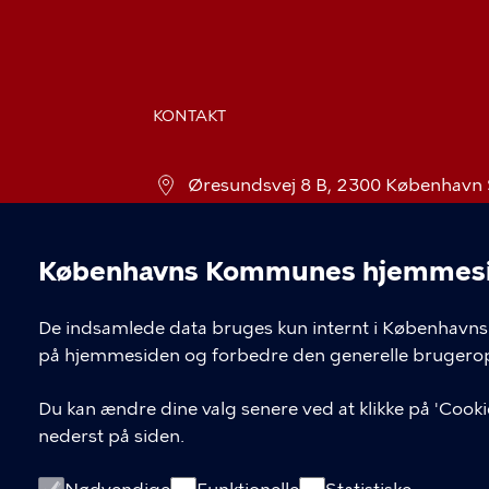
KONTAKT
Øresundsvej 8 B, 2300 København
bornekulturhusamar@kk.dk
Københavns Kommunes hjemmesid
32 84 32 11
Cookieindstil
De indsamlede data bruges kun internt i Københavns 
på hjemmesiden og forbedre den generelle brugerop
Du kan ændre dine valg senere ved at klikke på 'Cookie
nederst på siden.