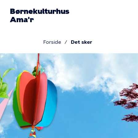
Gå
Børnekulturhus
til
Ama'r
hovedindhold
Pri
Forside
Det sker
navi
Brødkru
Det
sker