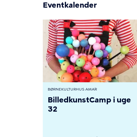
Eventkalender
BØRNEKULTURHUS AMA´R
BilledkunstCamp i uge
32