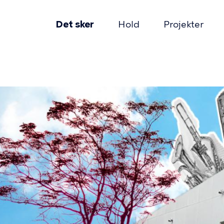
Det sker
Hold
Projekter
mær
gation
mme