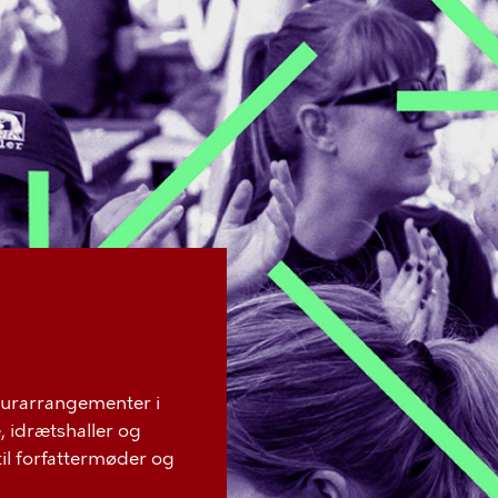
turarrangementer i
idrætshaller og
 til forfattermøder og