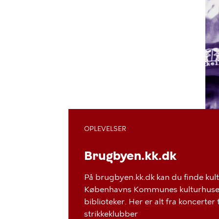
OPLEVELSER
Brugbyen.kk.dk
På brugbyen.kk.dk kan du finde kul
Københavns Kommunes kulturhuse, 
biblioteker. Her er alt fra koncerter
strikkeklubber