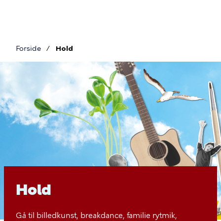
Gå
til
hovedindhold
Forside
Hold
Brødkrumme
Hold
Hold
Gå til billedkunst, breakdance, familie rytmik,