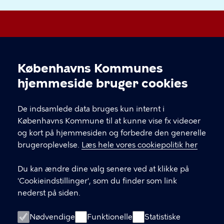
Børnekulturhus Ama'r
Københavns Kommunes
Cookieindstillinger
hjemmeside bruger cookies
KONTAKT
De indsamlede data bruges kun internt i
Øresundsvej 8 B, 2300 København S
Københavns Kommune til at kunne vise fx videoer
og kort på hjemmesiden og forbedre den generelle
bornekulturhusamar@kk.dk
brugeroplevelse.
Læs hele vores cookiepolitik her
32 84 32 11
Du kan ændre dine valg senere ved at klikke på
'Cookieindstillinger', som du finder som link
nederst på siden.
LINKS
Husregler
Nødvendige
Funktionelle
Statistiske