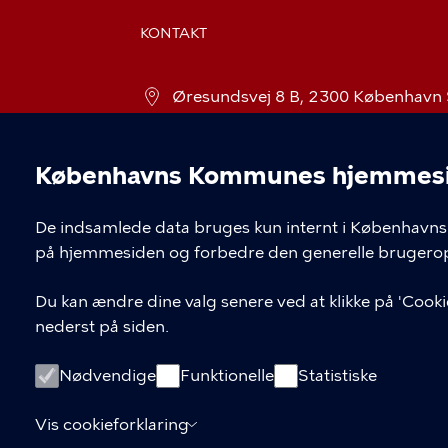
KONTAKT
Øresundsvej 8 B, 2300 København
bornekulturhusamar@kk.dk
Københavns Kommunes hjemmesid
32 84 32 11
Cookieindstil
De indsamlede data bruges kun internt i Københavns 
på hjemmesiden og forbedre den generelle brugerop
Du kan ændre dine valg senere ved at klikke på 'Cookie
nederst på siden.
Nødvendige
Funktionelle
Statistiske
Vis cookieforklaring