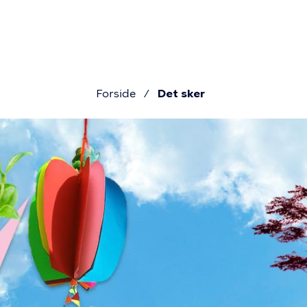
Pri
Gå
til
navi
hovedindhold
Forside
Det sker
Brødkru
Det
sker