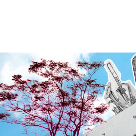
mær
gation
mme