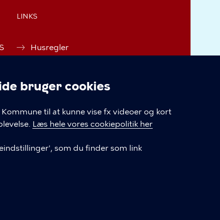
LINKS
 S
Husregler
Tilgængelighedserklæring
e bruger cookies
Tilmelding til nyhedsbrev
linger
Kommune til at kunne vise fx videoer og kort
Cookiepolitik
levelse.
Læs hele vores cookiepolitik her
Cookieindstillinger
indstillinger', som du finder som link