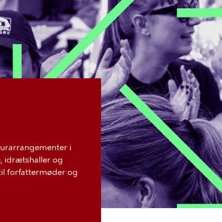
turarrangementer i
idrætshaller og
 til forfattermøder og